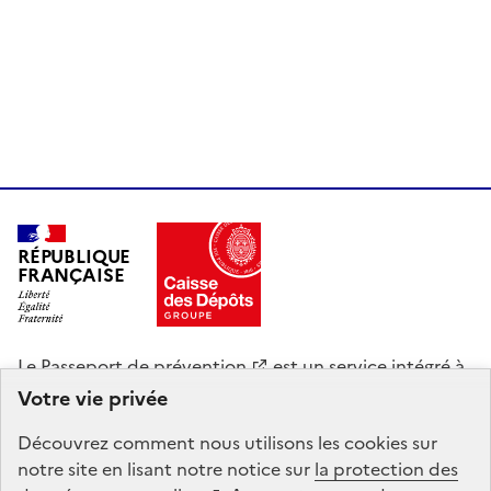
RÉPUBLIQUE
FRANÇAISE
Le
Passeport de prévention
est un service intégré à
Mon Compte Formation, mandaté par le ministère du
Votre vie privée
Travail, de la Santé et des Solidarités. La Caisse des
Découvrez comment nous utilisons les
cookies
sur
Dépôts gère le site du Compte personnel de
notre site en lisant notre notice sur
la protection des
formation : conception, animation, maintenance,