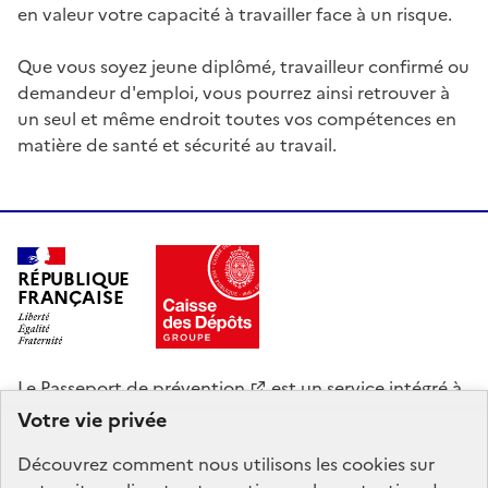
en valeur votre capacité à travailler face à un risque.
Que vous soyez jeune diplômé, travailleur confirmé ou
demandeur d'emploi, vous pourrez ainsi retrouver à
un seul et même endroit toutes vos compétences en
matière de santé et sécurité au travail.
RÉPUBLIQUE
FRANÇAISE
Le
Passeport de prévention
est un service intégré à
Mon Compte Formation, mandaté par le ministère du
Votre vie privée
Travail, de la Santé et des Solidarités. La Caisse des
Découvrez comment nous utilisons les
cookies
sur
Dépôts gère le site du Compte personnel de