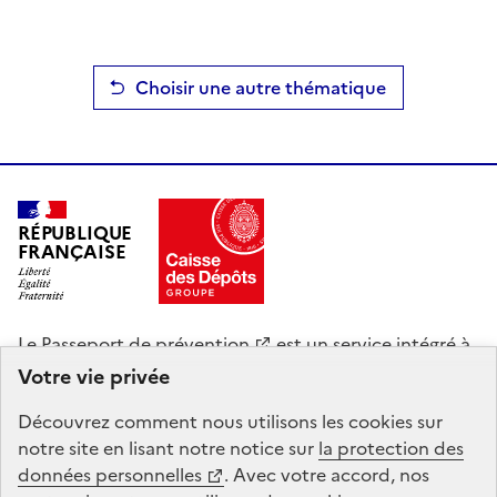
Choisir une autre thématique
RÉPUBLIQUE
FRANÇAISE
Le
Passeport de prévention
est un service intégré à
Mon Compte Formation, mandaté par le ministère du
Votre vie privée
Travail, de la Santé et des Solidarités. La Caisse des
Découvrez comment nous utilisons les
cookies
sur
Dépôts gère le site du Compte personnel de
notre site en lisant notre notice sur
la protection des
formation : conception, animation, maintenance,
données personnelles
. Avec votre accord, nos
traitements informatiques et assistance technique.