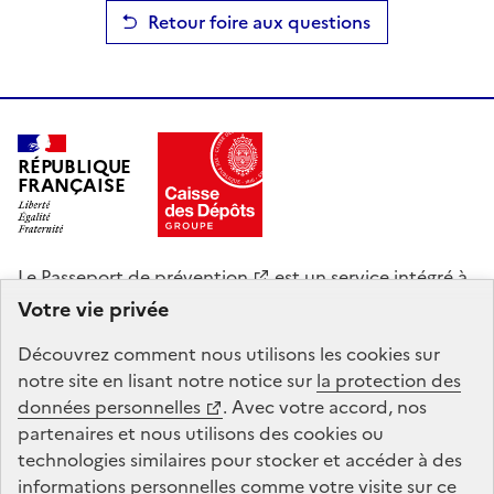
Retour foire aux questions
RÉPUBLIQUE
FRANÇAISE
Le
Passeport de prévention
est un service intégré à
Mon Compte Formation, mandaté par le ministère du
Votre vie privée
Travail, de la Santé et des Solidarités. La Caisse des
Découvrez comment nous utilisons les
cookies
sur
Dépôts gère le site du Compte personnel de
notre site en lisant notre notice sur
la protection des
formation : conception, animation, maintenance,
données personnelles
. Avec votre accord, nos
traitements informatiques et assistance technique.
partenaires et nous utilisons des
cookies
ou
technologies similaires pour stocker et accéder à des
legifrance.gouv.fr
info.gouv.fr
informations personnelles comme votre visite sur ce